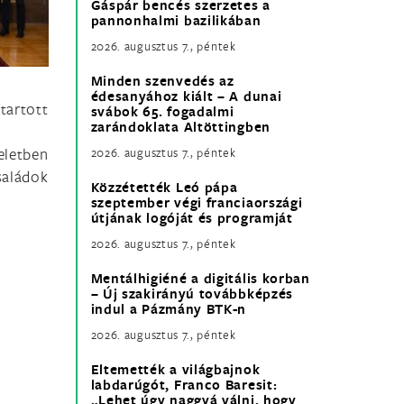
Gáspár bencés szerzetes a
pannonhalmi bazilikában
2026. augusztus 7., péntek
Minden szenvedés az
édesanyához kiált – A dunai
tartott
svábok 65. fogadalmi
zarándoklata Altöttingben
eletben
2026. augusztus 7., péntek
saládok
Közzétették Leó pápa
szeptember végi franciaországi
útjának logóját és programját
2026. augusztus 7., péntek
Mentálhigiéné a digitális korban
– Új szakirányú továbbképzés
indul a Pázmány BTK-n
2026. augusztus 7., péntek
Eltemették a világbajnok
labdarúgót, Franco Baresit:
„Lehet úgy naggyá válni, hogy