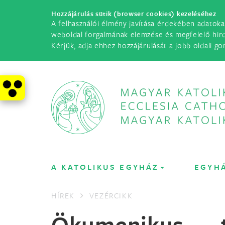
Hozzájárulás sütik (browser cookies) kezeléséhez
A felhasználói élmény javítása érdekében adatoka
weboldal forgalmának elemzése és megfelelő hir
Kérjük, adja ehhez hozzájárulását a jobb oldali go
A KATOLIKUS EGYHÁZ
EGYH
HÍREK
VEZÉRCIKK
Ökumenikus 