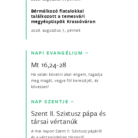
Bérmálkozó fiatalokkal
találkozott a temesvári
megyéspüspök Krassóváron
2026. augusztus 7., péntek
NAPI EVANGÉLIUM
Mt 16,24-28
Ha valaki követni akar engem, tagadja
meg magát, vegye föl keresztjét, és
kövessen!
NAP SZENTJE
Szent II. Szixtusz pápa és
társai vértanúk
A mai napon Szent II. Szixtusz pápáról
és a vértanúságban társairól