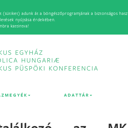
t (sütiket) adunk át a böngészőprogramjának a biztonságos haszn
detések nyújtása érdekében.
mbra kattintva!
ÁZMEGYÉK
ADATTÁR
találkozó az MK