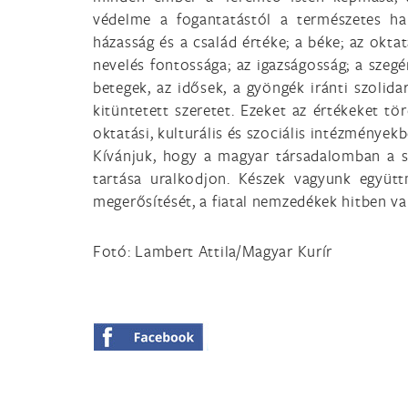
védelme a fogantatástól a természetes hal
házasság és a család értéke; a béke; az oktat
nevelés fontossága; az igazságosság; a szegé
betegek, az idősek, a gyöngék iránti szolidar
kitüntetett szeretet. Ezeket az értékeket tö
oktatási, kulturális és szociális intézmények
Kívánjuk, hogy a magyar társadalomban a s
tartása uralkodjon. Készek vagyunk együtt
megerősítését, a fiatal nemzedékek hitben va
Fotó: Lambert Attila/Magyar Kurír