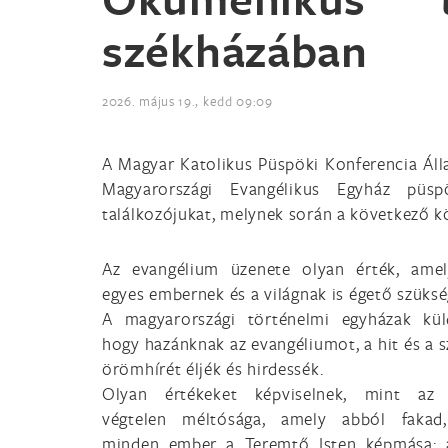
székházában
2026. május 19., kedd 09:09
A Magyar Katolikus Püspöki Konferencia Áll
Magyarországi Evangélikus Egyház püsp
találkozójukat, melynek során a következő 
Az evangélium üzenete olyan érték, amel
egyes embernek és a világnak is égető szüksé
A magyarországi történelmi egyházak kül
hogy hazánknak az evangéliumot, a hit és a s
örömhírét éljék és hirdessék.
Olyan értékeket képviselnek, mint az
végtelen méltósága, amely abból fakad
minden ember a Teremtő Isten képmása; a