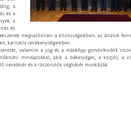
álig; a
ás és a
nyek, a
itás és
rekszenek megvalósítani a közösségeikben, az általuk fenn
ben, karitatív tevékenységeikben.
zeretet, valamint a jog és a másképp gondolkodók tiszt
működni mindazokkal, akik a békességet, a közjót, a c
ló nevelését és a rászorulók segítését munkálják.