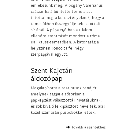
emlékezünk meg. A pogány Valerianus
császár halálbüntetés terhe alatt
tiltotta meg a keresztényeknek, hogy a
temetőkben összegyűljenek halottaik
sírjánál. A pápa 258-ban a tilalom
ellenére szentmisét mondott a római
Kallixtusz-temetőben. A katonaság a
helyszínen koncolta fel négy
szerpapjával együtt.
Szent Kajetán
áldozópap
Megalapította a teatinusok rendjét,
amelynek tagjai elsősorban a
papképzést választották hivatásuknak,
és sok kiváló lelkipásztort neveltek, akik
közül számosán püspökökké lettek.
Tovább a szentekhez