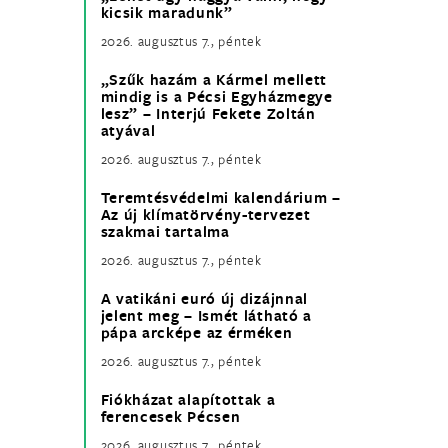
kicsik maradunk”
2026. augusztus 7., péntek
„Szűk hazám a Kármel mellett
mindig is a Pécsi Egyházmegye
lesz” – Interjú Fekete Zoltán
atyával
2026. augusztus 7., péntek
Teremtésvédelmi kalendárium –
Az új klímatörvény-tervezet
szakmai tartalma
2026. augusztus 7., péntek
A vatikáni euró új dizájnnal
jelent meg – Ismét látható a
pápa arcképe az érméken
2026. augusztus 7., péntek
Fiókházat alapítottak a
ferencesek Pécsen
2026. augusztus 7., péntek