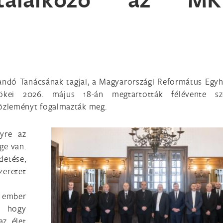
andó Tanácsának tagjai, a Magyarországi Református Egyh
ökei 2026. május 18-án megtartották félévente sz
közleményt fogalmazták meg.
yre az
ge van.
detése,
zeretet
 ember
, hogy
z élet