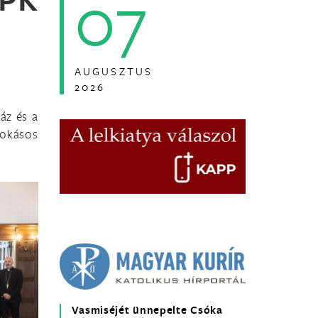
07
AUGUSZTUS
2026
áz és a
okásos
Vasmiséjét ünnepelte Csóka