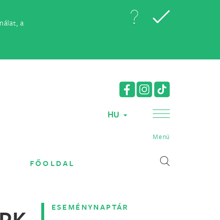
álat, a
HU
Menü
FŐOLDAL
ESEMÉNYNAPTÁR
PK