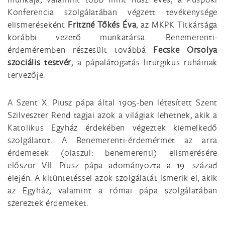
Konferencia szolgálatában végzett tevékenysége
elismeréseként
Fritzné Tőkés Éva
, az MKPK Titkársága
korábbi vezető munkatársa. Benemerenti-
érdeméremben részesült továbbá
Fecske Orsolya
szociális testvér
, a pápalátogatás liturgikus ruháinak
tervezője.
A Szent X. Piusz pápa által 1905-ben létesített Szent
Szilveszter Rend tagjai azok a világiak lehetnek, akik a
Katolikus Egyház érdekében végeztek kiemelkedő
szolgálatot. A Benemerenti-érdemérmet az arra
érdemesek (olaszul: benemerenti) elismerésére
először VII. Piusz pápa adományozta a 19. század
elején. A kitüntetéssel azok szolgálatát ismerik el, akik
az Egyház, valamint a római pápa szolgálatában
szereztek érdemeket.