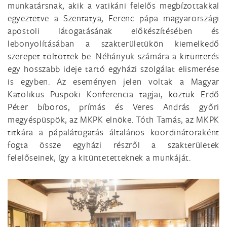
munkatársnak, akik a vatikáni felelős megbízottakkal
egyeztetve a Szentatya, Ferenc pápa magyarországi
apostoli látogatásának előkészítésében és
lebonyolításában a szakterületükön kiemelkedő
szerepet töltöttek be. Néhányuk számára a kitüntetés
egy hosszabb ideje tartó egyházi szolgálat elismerése
is egyben. Az eseményen jelen voltak a Magyar
Katolikus Püspöki Konferencia tagjai, köztük Erdő
Péter bíboros, prímás és Veres András győri
megyéspüspök, az MKPK elnöke. Tóth Tamás, az MKPK
titkára a pápalátogatás általános koordinátoraként
fogta össze egyházi részről a szakterületek
felelőseinek, így a kitüntetetteknek a munkáját.