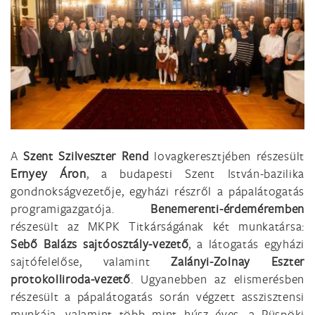
A
Szent Szilveszter Rend
lovagkeresztjében részesült
Ernyey Áron
, a budapesti Szent István-bazilika
gondnokságvezetője, egyházi részről a pápalátogatás
programigazgatója.
Benemerenti-érdeméremben
részesült az MKPK Titkárságának két munkatársa:
Sebő Balázs sajtóosztály-vezető
, a látogatás egyházi
sajtófelelőse, valamint
Zalányi-Zolnay Eszter
protokolliroda-vezető
. Ugyanebben az elismerésben
részesült a pápalátogatás során végzett asszisztensi
munkája, valamint több mint húsz éves, a Püspöki