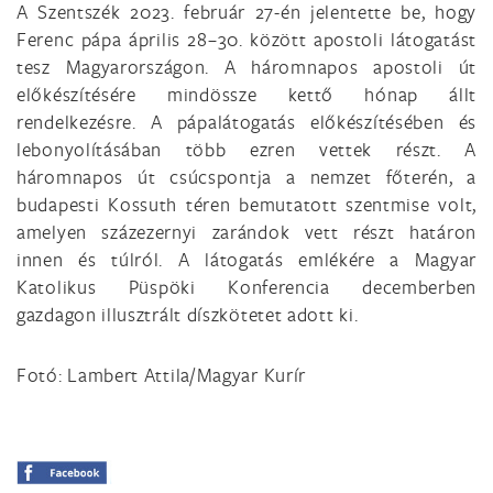
A Szentszék 2023. február 27-én jelentette be, hogy
Ferenc pápa április 28–30. között apostoli látogatást
tesz Magyarországon. A háromnapos apostoli út
előkészítésére mindössze kettő hónap állt
rendelkezésre. A pápalátogatás előkészítésében és
lebonyolításában több ezren vettek részt. A
háromnapos út csúcspontja a nemzet főterén, a
budapesti Kossuth téren bemutatott szentmise volt,
amelyen százezernyi zarándok vett részt határon
innen és túlról. A látogatás emlékére a Magyar
Katolikus Püspöki Konferencia decemberben
gazdagon illusztrált díszkötetet adott ki.
Fotó: Lambert Attila/Magyar Kurír