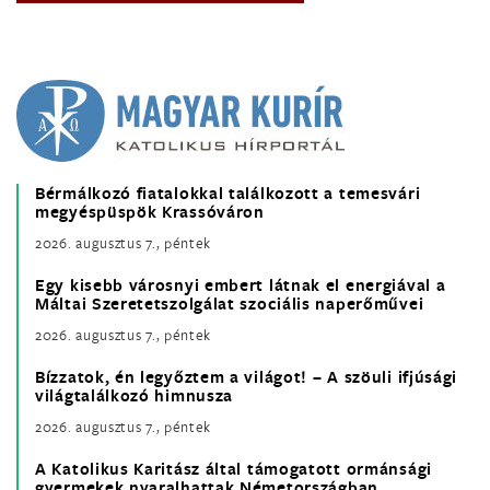
Bérmálkozó fiatalokkal találkozott a temesvári
megyéspüspök Krassóváron
2026. augusztus 7., péntek
Egy kisebb városnyi embert látnak el energiával a
Máltai Szeretetszolgálat szociális naperőművei
2026. augusztus 7., péntek
Bízzatok, én legyőztem a világot! – A szöuli ifjúsági
világtalálkozó himnusza
2026. augusztus 7., péntek
A Katolikus Karitász által támogatott ormánsági
gyermekek nyaralhattak Németországban