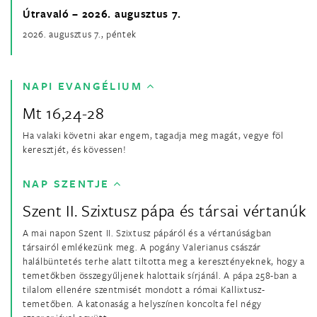
Útravaló – 2026. augusztus 7.
2026. augusztus 7., péntek
NAPI EVANGÉLIUM
Mt 16,24-28
Ha valaki követni akar engem, tagadja meg magát, vegye föl
keresztjét, és kövessen!
NAP SZENTJE
Szent II. Szixtusz pápa és társai vértanúk
A mai napon Szent II. Szixtusz pápáról és a vértanúságban
társairól emlékezünk meg. A pogány Valerianus császár
halálbüntetés terhe alatt tiltotta meg a keresztényeknek, hogy a
temetőkben összegyűljenek halottaik sírjánál. A pápa 258-ban a
tilalom ellenére szentmisét mondott a római Kallixtusz-
temetőben. A katonaság a helyszínen koncolta fel négy