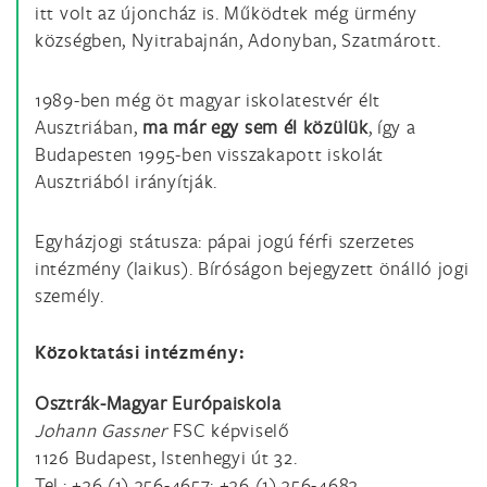
itt volt az újoncház is. Működtek még ürmény
községben, Nyitrabajnán, Adonyban, Szatmárott.
1989-ben még öt magyar iskolatestvér élt
Ausztriában,
ma már egy sem él közülük
, így a
Budapesten 1995-ben visszakapott iskolát
Ausztriából irányítják.
Egyházjogi státusza: pápai jogú férfi szerzetes
intézmény (laikus). Bíróságon bejegyzett önálló jogi
személy.
Közoktatási intézmény:
Osztrák-Magyar Európaiskola
Johann Gassner
FSC képviselő
1126 Budapest, Istenhegyi út 32.
Tel.: +36 (1) 356-4657; +36 (1) 356-4683