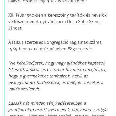
hagyta örökül: "éljen Jézus szívünkben!"
XII. Pius 1950-ben a keresztény tanítók és nevelők
védőszentjének nyilvánította De la Salle Szent
Jánost.
A laikus szerzetes kongregáció tagjainak száma
1989-ben: 1202 intézményben 8832 testvér.
"Ne kételkedjetek, hogy nagy ajándékot kaptatok
Istentől, amikor erre a szent hivatásra meghívott,
hogy a gyermekeket tanítsátok, nekik az
evangéliumot hirdessétek, és beléjük öntsétek a
vallás szellemét.
Lássák hát minden ténykedésetekben a
gondjaitokra bízott gyermekek, hogy Isten szolgái
vagytok... Nemcsak Isten szolgái vagytok, hanem