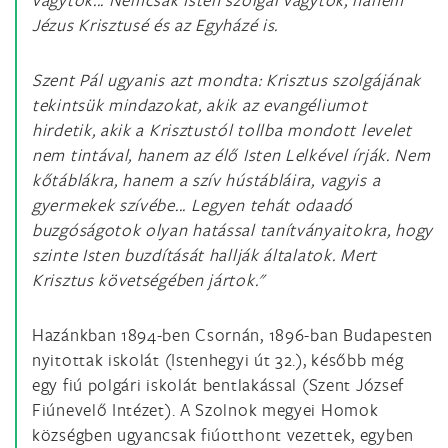
Jézus Krisztusé és az Egyházé is.
Szent Pál ugyanis azt mondta: Krisztus szolgájának
tekintsük mindazokat, akik az evangéliumot
hirdetik, akik a Krisztustól tollba mondott levelet
nem tintával, hanem az élő Isten Lelkével írják. Nem
kőtáblákra, hanem a szív hústábláira, vagyis a
gyermekek szívébe... Legyen tehát odaadó
buzgóságotok olyan hatással tanítványaitokra, hogy
szinte Isten buzdítását hallják általatok. Mert
Krisztus követségében jártok."
Hazánkban 1894-ben Csornán, 1896-ban Budapesten
nyitottak iskolát (Istenhegyi út 32.), később még
egy fiú polgári iskolát bentlakással (Szent József
Fiúnevelő Intézet). A Szolnok megyei Homok
községben ugyancsak fiúotthont vezettek, egyben