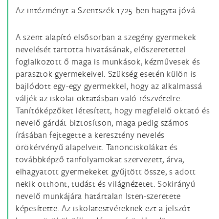
Az intézményt a Szentszék 1725-ben hagyta jóvá.
A szent alapító elsősorban a szegény gyermekek
nevelését tartotta hivatásának, előszeretettel
foglalkozott ő maga is munkások, kézművesek és
parasztok gyermekeivel. Szükség esetén külön is
bajlódott egy-egy gyermekkel, hogy az alkalmassá
váljék az iskolai oktatásban való részvételre.
Tanítóképzőket létesített, hogy megfelelő oktató és
nevelő gárdát biztosítson, maga pedig számos
írásában fejtegette a keresztény nevelés
örökérvényű alapelveit. Tanonciskolákat és
továbbképző tanfolyamokat szervezett, árva,
elhagyatott gyermekeket gyűjtött össze, s adott
nekik otthont, tudást és világnézetet. Sokirányú
nevelő munkájára határtalan Isten-szeretete
képesítette. Az iskolatestvéreknek ezt a jelszót