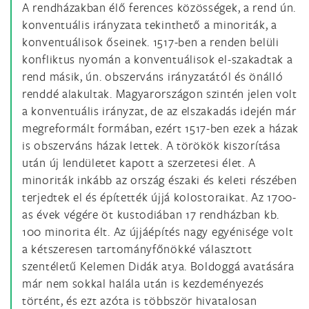
A rendházakban élő ferences közösségek, a rend ún.
konventuális irányzata tekinthető a minoriták, a
konventuálisok őseinek. 1517-ben a renden belüli
konfliktus nyomán a konventuálisok el-szakadtak a
rend másik, ún. obszerváns irányzatától és önálló
renddé alakultak. Magyarországon szintén jelen volt
a konventuális irányzat, de az elszakadás idején már
megreformált formában, ezért 1517-ben ezek a házak
is obszerváns házak lettek. A törökök kiszorítása
után új lendületet kapott a szerzetesi élet. A
minoriták inkább az ország északi és keleti részében
terjedtek el és építették újjá kolostoraikat. Az 1700-
as évek végére öt kustodiában 17 rendházban kb.
100 minorita élt. Az újjáépítés nagy egyénisége volt
a kétszeresen tartományfőnökké választott
szentéletű Kelemen Didák atya. Boldoggá avatására
már nem sokkal halála után is kezdeményezés
történt, és ezt azóta is többször hivatalosan