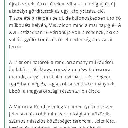
újrakezdték. A történelem viharai mindig új és új
akadályt gördítettek az ügy lefolytatása elé.
Tisztelete a renden belül, de különösképpen utolsó
működési helyén, Miskolcon mind a mai napig él. A
XVII. században 16 vértanúja volt a rendnek, akik a
vallási gyűlölködés és türelmetlenség áldozatai
lettek.
A trianoni határok a rendtartomány működését
átalakították. Magyarországon négy kolostora
maradt, az egri, miskolci, nyírbátori és szegedi.
1946-ban még 65 tagja volt a rendtartománynak.
Ebből a magyarországi részen 41-en éltek.
A Minorita Rend jelenleg valamennyi földrészen
jelen van és több mint 60 országban működik,
számos missziós közösséget tart fenn. Jelenléte,
hatása és vitalitása helyenként különböző.