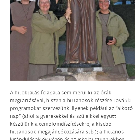
A hitoktatás feladata sem merül ki az órák
megtartásával, hiszen a hittanosok részére további
programokat szervezünk. Ilyenek például az "alkotó
nap" (ahol a gyerekekkel és szüleikkel együtt
készülünk a templomdíszítésekre, a kisebb
hittanosok megajándékozására stb.); a hittanos
kirándulások év végén és az iskolai szünetekben