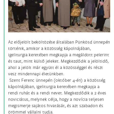
Az előjelölt beköltözése általában Pünkösd ünnepén
történik, amikor a közösség kápolnájában,
igeliturgia keretében megkapja a megáldott pelerint
és taut, mint külső jeleket. Megkezdődik a jelöltidő,
ahol a jelölt már együtt él a közösséggel és részt
vesz mindennapi életünkben.
Szent Ferenc ünnepén (október 4-én) a közösség
kápolnájában, igeliturgia keretében megkapja a
rendi ruhát és a rendi nevet. Megkezdődik a 2 éves
noviciátus, melynek célja, hogy a novícia teljesen
megismerje sajátos hivatását, és azt szabadon és
örömmel vállalni tudja.