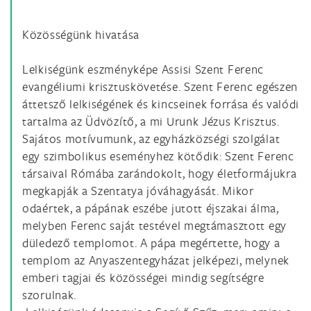
Közösségünk hivatása
Lelkiségünk eszményképe Assisi Szent Ferenc
evangéliumi krisztuskövetése. Szent Ferenc egészen
áttetsző lelkiségének és kincseinek forrása és valódi
tartalma az Üdvözítő, a mi Urunk Jézus Krisztus.
Sajátos motívumunk, az egyházközségi szolgálat
egy szimbolikus eseményhez kötődik: Szent Ferenc
társaival Rómába zarándokolt, hogy életformájukra
megkapják a Szentatya jóváhagyását. Mikor
odaértek, a pápának eszébe jutott éjszakai álma,
melyben Ferenc saját testével megtámasztott egy
düledező templomot. A pápa megértette, hogy a
templom az Anyaszentegyházat jelképezi, melynek
emberi tagjai és közösségei mindig segítségre
szorulnak.