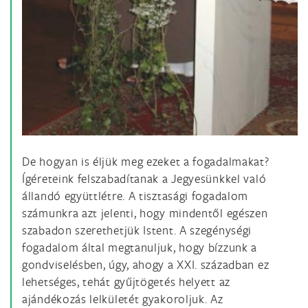
De hogyan is éljük meg ezeket a fogadalmakat?
Ígéreteink felszabadítanak a Jegyesünkkel való
állandó együttlétre. A tisztasági fogadalom
számunkra azt jelenti, hogy mindentől egészen
szabadon szerethetjük Istent. A szegénységi
fogadalom által megtanuljuk, hogy bízzunk a
gondviselésben, úgy, ahogy a XXI. században ez
lehetséges, tehát gyűjtögetés helyett az
ajándékozás lelkületét gyakoroljuk. Az