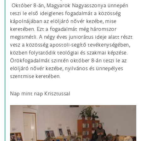
Október 8-án, Magyarok Nagyasszonya ünnepén
teszi le első ideiglenes fogadalmát a közösség
kápolnájában az elöljáró nővér kezébe, mise
keretében. Ezt a fogadalmát még háromszor
megismétli. A négy éves juniorátus ideje alatt részt
vesz a közösség apostoli-segítő tevékenységében,
közben folytatódik teológiai és szakmai képzése.
Örökfogadalmát szintén október 8-án teszi le az
elöljáró nővér kezébe, nyilvános és ünnepélyes
szentmise keretében.
Nap mint nap Krisztussal