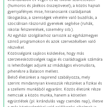
(humoros és játékos összejövetel); a közös hajnali
gyertyafényes mise; hittanosaink családjainak
látogatása; a szentségek vételére való buzdítás; a
szociálisan rászoruló gyerekek segítése (ruhák,
iskolai felszerelések, sütemény stb.).
Az egyházi szolgálathoz tartozik az egyházmegyei
szintű programokon és azok szervezésében való
részvétel.
Közösségünk sajátos küldetése, hogy más
szerzetesközösségek tagjai és családtagjaik számára
is lehetőséget adjunk az imádságos elvonulásra,
pihenésre a Balaton mellett.
Belső életünket a napirend szabályozza, mely
szerint mindannyian kivesszük részünket a fizikai és
a szellemi munkából egyaránt. Közös életünk része
nemcsak a közös munka, hanem a kötetlen
együttlétek (pl. kirándulás vagy csendes nap), illetve
a más közösségekkel való találkozási alkalmak is.