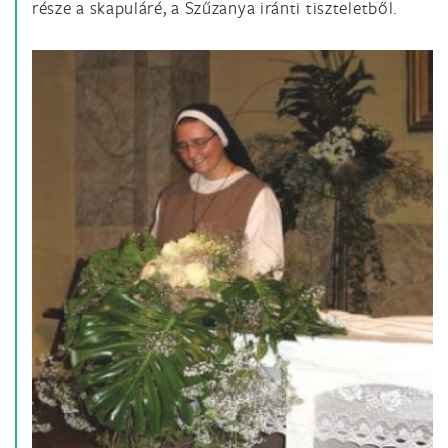
része a skapuláré, a Szűzanya iránti tiszteletből.