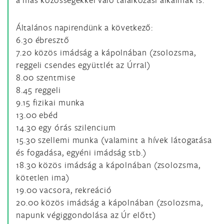
Általános napirendünk a következő:
6.30 ébresztő
7.20 közös imádság a kápolnában (zsolozsma,
reggeli csendes együttlét az Úrral)
8.00 szentmise
8.45 reggeli
9.15 fizikai munka
13.00 ebéd
14.30 egy órás szilencium
15.30 szellemi munka (valamint a hívek látogatása
és fogadása, egyéni imádság stb.)
18.30 közös imádság a kápolnában (zsolozsma,
kötetlen ima)
19.00 vacsora,
rekreáció
20.00 közös imádság a kápolnában (zsolozsma,
napunk végiggondolása az Úr előtt)