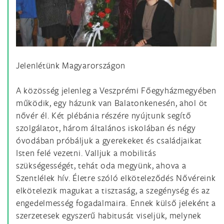
Jelenlétünk Magyarországon
A közösség jelenleg a Veszprémi Főegyházmegyében
működik, egy házunk van Balatonkenesén, ahol öt
nővér él. Két plébánia részére nyújtunk segítő
szolgálatot, három általános iskolában és négy
óvodában próbáljuk a gyerekeket és családjaikat
Isten felé vezetni. Valljuk a mobilitás
szükségességét, tehát oda megyünk, ahova a
Szentlélek hív. Életre szóló elköteleződés Nővéreink
elkötelezik magukat a tisztaság, a szegénység és az
engedelmesség fogadalmaira. Ennek külső jeleként a
szerzetesek egyszerű habitusát viseljük, melynek