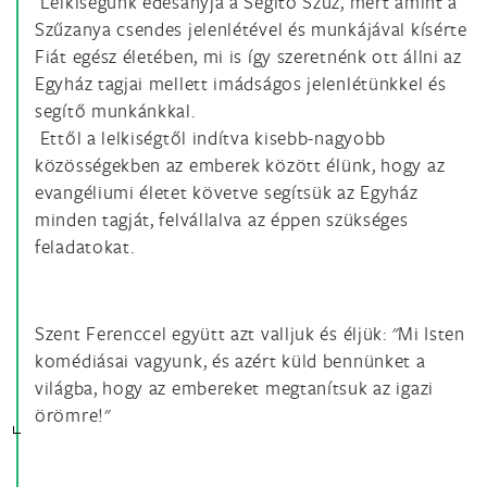
Lelkiségünk édesanyja a Segítő Szűz, mert amint a
Szűzanya csendes jelenlétével és munkájával kísérte
Fiát egész életében, mi is így szeretnénk ott állni az
Egyház tagjai mellett imádságos jelenlétünkkel és
segítő munkánkkal.
Ettől a lelkiségtől indítva kisebb-nagyobb
közösségekben az emberek között élünk, hogy az
evangéliumi életet követve segítsük az Egyház
minden tagját, felvállalva az éppen szükséges
feladatokat.
Szent Ferenccel együtt azt valljuk és éljük: "Mi Isten
komédiásai vagyunk, és azért küld bennünket a
világba, hogy az embereket megtanítsuk az igazi
örömre!"