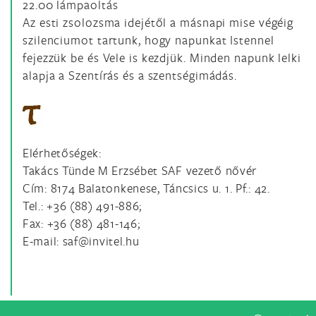
22.00 lámpaoltás
Az esti zsolozsma idejétől a másnapi mise végéig
szilenciumot tartunk, hogy napunkat Istennel
fejezzük be és Vele is kezdjük. Minden napunk lelki
alapja a Szentírás és a szentségimádás.
Elérhetőségek:
Takács Tünde M Erzsébet SAF vezető nővér
Cím: 8174 Balatonkenese, Táncsics u. 1. Pf.: 42.
Tel.: +36 (88) 491-886;
Fax: +36 (88) 481-146;
E-mail: