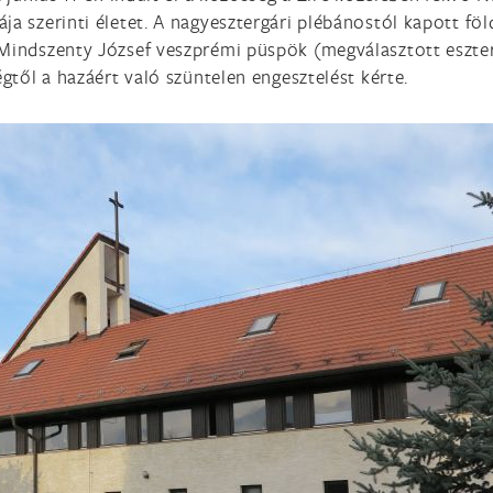
 szerinti életet. A nagyesztergári plébánostól kapott föld
 Mindszenty József veszprémi püspök (megválasztott eszt
gtől a hazáért való szüntelen engesztelést kérte.