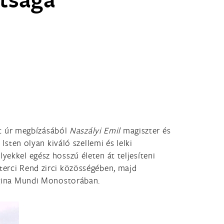
át úr megbízásából
Naszályi Emil
magiszter és
Isten olyan kiváló szellemi és lelki
yekkel egész hosszú életen át teljesíteni
terci Rend zirci közösségében, majd
Regina Mundi Monostorában.