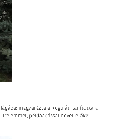
ilágába: magyarázta a Regulát, tanította a
ó türelemmel, példaadással nevelte őket