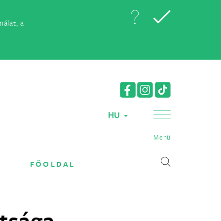
álat, a
HU
Menü
FŐOLDAL
tsága