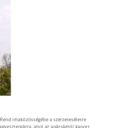
a Rend imaközösségébe a szerzeteséletre
Nagyesztergárra, ahol az apátságtól kapott