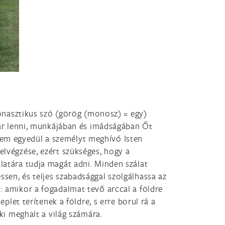
 monasztikus szó (görög (monosz) = egy)
akar lenni, munkájában és imádságában Őt
nem egyedül a személyt meghívó Isten
elvégzése, ezért szükséges, hogy a
latára tudja magát adni. Minden szálat
sen, és teljes szabadsággal szolgálhassa az
: amikor a fogadalmat tevő arccal a földre
plet terítenek a földre, s erre borul rá a
ki meghalt a világ számára.