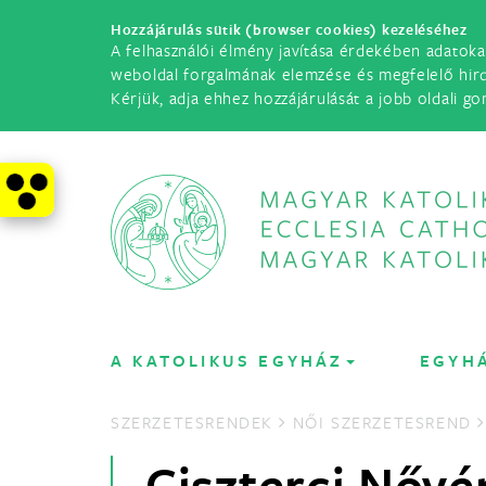
Hozzájárulás sütik (browser cookies) kezeléséhez
A felhasználói élmény javítása érdekében adatoka
weboldal forgalmának elemzése és megfelelő hir
Kérjük, adja ehhez hozzájárulását a jobb oldali go
A KATOLIKUS EGYHÁZ
EGYH
SZERZETESRENDEK
NŐI SZERZETESREND
Ciszterci Nővé