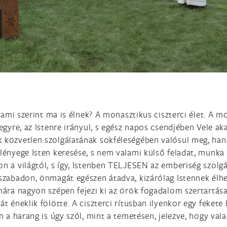
s ami szerint ma is élnek? A monasztikus ciszterci élet. A
 egyre, az Istenre irányul, s egész napos csendjében Vele 
 közvetlen szolgálatának sokféleségében valósul meg, ha
lényege Isten keresése, s nem valami külső feladat, munka 
n a világtól, s így, Istenben TELJESEN az emberiség szolgá
szabadon, önmagát egészen átadva, kizárólag Istennek élhes
mára nagyon szépen fejezi ki az örök fogadalom szertartása
 éneklik fölötte. A ciszterci rítusban ilyenkor egy fekete le
n a harang is úgy szól, mint a temetésen, jelezve, hogy vala