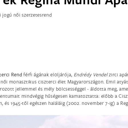
i jogú női szerzetesrend
terci Rend
férfi ágának elöljárója,
Endrédy Vendel
zirci ap
a női monasztikus ciszterci élet Magyarországon. Emil atyát 
rozott jellemmel és mély bölcsességgel - áldotta meg, amel
alentumait mindvégig hűségesen kamatoztatta: előbb a Cisz
an, és 1945-től egészen haláláig (2002. november 7-ig) a 