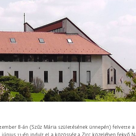
ptember 8-án (Szűz Mária születésének ünnepén) felvette 
 június 11-én indult el a közösség a Zirc közelében fekvő 