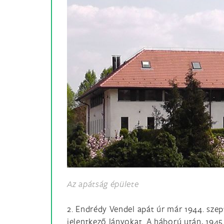
Az apátság épülete
2. Endrédy Vendel apát úr már 1944. sze
jelentkező lányokat. A háború után, 1945.