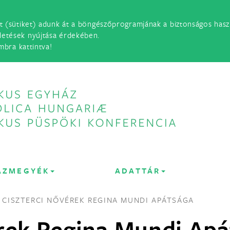
t (sütiket) adunk át a böngészőprogramjának a biztonságos haszn
detések nyújtása érdekében.
mbra kattintva!
ÁZMEGYÉK
ADATTÁR
CISZTERCI NŐVÉREK REGINA MUNDI APÁTSÁGA
rek Regina Mundi Apá