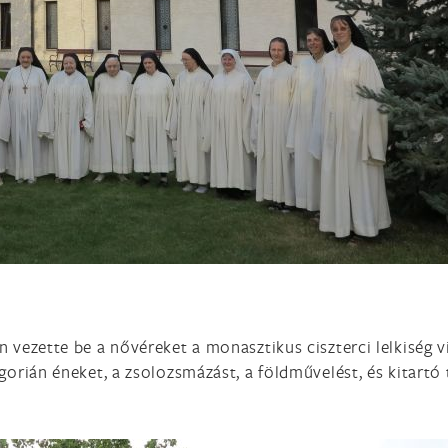
n vezette be a nővéreket a monasztikus ciszterci lelkiség v
egorián éneket, a zsolozsmázást, a földművelést, és kitart