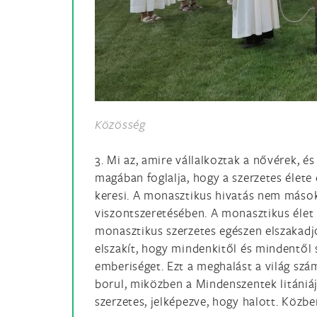
Közösség
3. Mi az, amire vállalkoztak a nővérek, é
magában foglalja, hogy a szerzetes élete
keresi. A monasztikus hivatás nem mások
viszontszeretésében. A monasztikus élet 
monasztikus szerzetes egészen elszakadjo
elszakít, hogy mindenkitől és mindentől 
emberiséget. Ezt a meghalást a világ szá
borul, miközben a Mindenszentek litániáját
szerzetes, jelképezve, hogy halott. Közbe