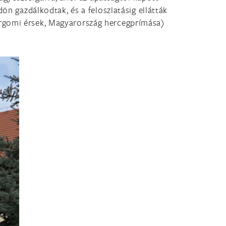
ön gazdálkodtak, és a feloszlatásig ellátták
ergomi érsek, Magyarország hercegprímása)