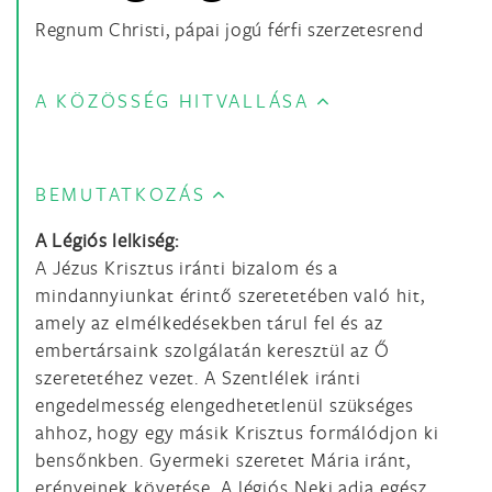
Regnum Christi, pápai jogú férfi szerzetesrend
A KÖZÖSSÉG HITVALLÁSA
BEMUTATKOZÁS
A Légiós lelkiség:
A Jézus Krisztus iránti bizalom és a
mindannyiunkat érintő szeretetében való hit,
amely az elmélkedésekben tárul fel és az
embertársaink szolgálatán keresztül az Ő
szeretetéhez vezet. A Szentlélek iránti
engedelmesség elengedhetetlenül szükséges
ahhoz, hogy egy másik Krisztus formálódjon ki
bensőnkben. Gyermeki szeretet Mária iránt,
erényeinek követése. A légiós Neki adja egész