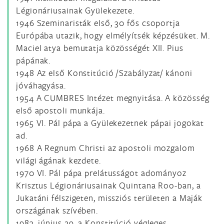
Légionáriusainak Gyülekezete.
1946 Szeminaristák első, 30 fős csoportja
Európába utazik, hogy elmélyítsék képzésüket. M.
Maciel atya bemutatja közösségét XII. Pius
pápának.
1948 Az első Konstitúció /Szabályzat/ kánoni
jóváhagyása.
1954 A CUMBRES Intézet megnyitása. A közösség
első apostoli munkája.
1965 VI. Pál pápa a Gyülekezetnek pápai jogokat
ad.
1968 A Regnum Christi az apostoli mozgalom
világi ágának kezdete.
1970 VI. Pál pápa prelátusságot adományoz
Krisztus Légionáriusainak Quintana Roo-ban, a
Jukatáni félszigeten, missziós területen a Maják
országának szívében.
1983. június 29. a Konstitúció végleges