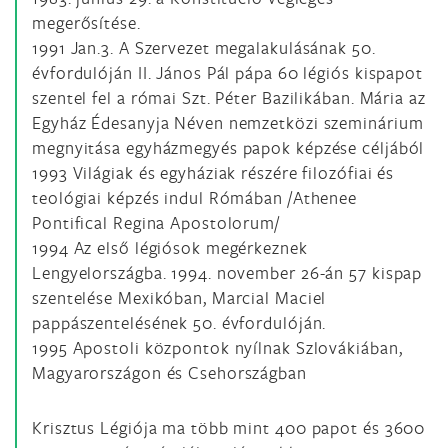
megerősítése.
1991 Jan.3. A Szervezet megalakulásának 50.
évfordulóján II. János Pál pápa 60 légiós kispapot
szentel fel a római Szt. Péter Bazilikában. Mária az
Egyház Édesanyja Néven nemzetközi szeminárium
megnyitása egyházmegyés papok képzése céljából
1993 Világiak és egyháziak részére filozófiai és
teológiai képzés indul Rómában /Athenee
Pontifical Regina Apostolorum/
1994 Az első légiósok megérkeznek
Lengyelországba. 1994. november 26-án 57 kispap
szentelése Mexikóban, Marcial Maciel
pappászentelésének 50. évfordulóján.
1995 Apostoli központok nyílnak Szlovákiában,
Magyarországon és Csehországban
Krisztus Légiója ma több mint 400 papot és 3600