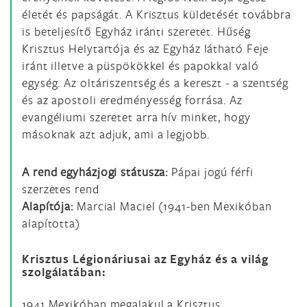
életét és papságát. A Krisztus küldetését továbbra
is beteljesítő Egyház iránti szeretet. Hűség
Krisztus Helytartója és az Egyház látható Feje
iránt illetve a püspökökkel és papokkal való
egység. Az oltáriszentség és a kereszt - a szentség
és az apostoli eredményesség forrása. Az
evangéliumi szeretet arra hív minket, hogy
másoknak azt adjuk, ami a legjobb.
A rend egyházjogi státusza:
Pápai jogú férfi
szerzetes rend
Alapítója:
Marcial Maciel (1941-ben Mexikóban
alapította)
Krisztus Légionáriusai az Egyház és a világ
szolgálatában:
1941 Mexikóban megalakul a Krisztus