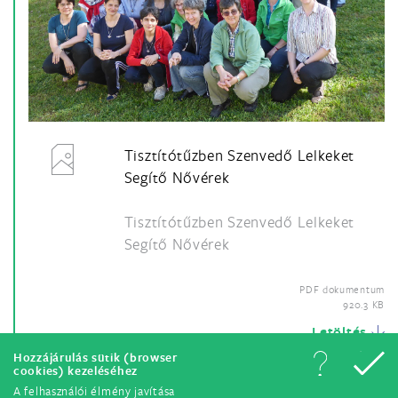
Tisztítótűzben Szenvedő Lelkeket
Segítő Nővérek
Tisztítótűzben Szenvedő Lelkeket
Segítő Nővérek
PDF dokumentum
920.3 KB
Letöltés
Hozzájárulás sütik (browser
cookies) kezeléséhez
A felhasználói élmény javítása