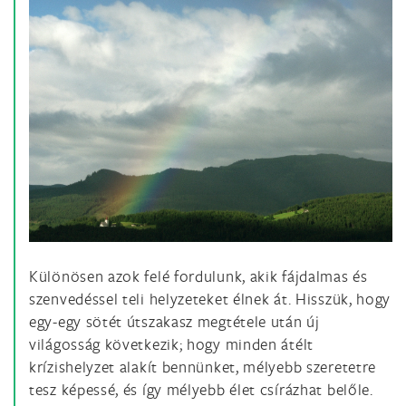
Különösen azok felé fordulunk, akik fájdalmas és
szenvedéssel teli helyzeteket élnek át. Hisszük, hogy
egy-egy sötét útszakasz megtétele után új
világosság következik; hogy minden átélt
krízishelyzet alakít bennünket, mélyebb szeretetre
tesz képessé, és így mélyebb élet csírázhat belőle.