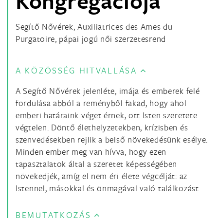
Kongregációja
Segítő Nővérek, Auxiliatrices des Ames du
Purgatoire, pápai jogú női szerzetesrend
A KÖZÖSSÉG HITVALLÁSA
A Segítő Nővérek jelenléte, imája és emberek felé
fordulása abból a reményből fakad, hogy ahol
emberi határaink véget érnek, ott Isten szeretete
végtelen. Döntő élethelyzetekben, krízisben és
szenvedésekben rejlik a belső növekedésünk esélye.
Minden ember meg van hívva, hogy ezen
tapasztalatok által a szeretet képességében
növekedjék, amíg el nem éri élete végcélját: az
Istennel, másokkal és önmagával való találkozást.
BEMUTATKOZÁS