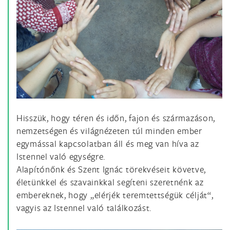
Hisszük, hogy téren és időn, fajon és származáson,
nemzetségen és világnézeten túl minden ember
egymással kapcsolatban áll és meg van híva az
Istennel való egységre.
Alapítónőnk és Szent Ignác törekvéseit követve,
életünkkel és szavainkkal segíteni szeretnénk az
embereknek, hogy „elérjék teremtettségük célját“,
vagyis az Istennel való találkozást.