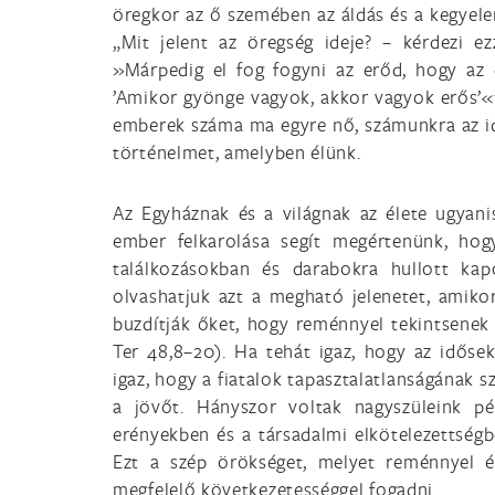
öregkor az ő szemében az áldás és a kegyele
„Mit jelent az öregség ideje? – kérdezi ez
»Márpedig el fog fogyni az erőd, hogy az
’Amikor gyönge vagyok, akkor vagyok erős’«
emberek száma ma egyre nő, számunkra az idők
történelmet, amelyben élünk.
Az Egyháznak és a világnak az élete ugyan
ember felkarolása segít megértenünk, ho
találkozásokban és darabokra hullott ka
olvashatjuk azt a megható jelenetet, amikor
buzdítják őket, hogy reménnyel tekintsenek a
Ter 48,8–20). Ha tehát igaz, hogy az időse
igaz, hogy a fiatalok tapasztalatlanságának 
a jövőt. Hányszor voltak nagyszüleink pé
erényekben és a társadalmi elkötelezettség
Ezt a szép örökséget, melyet reménnyel é
megfelelő következetességgel fogadni.