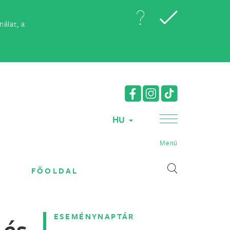
álat, a
HU
Menü
FŐOLDAL
ESEMÉNYNAPTÁR
 és