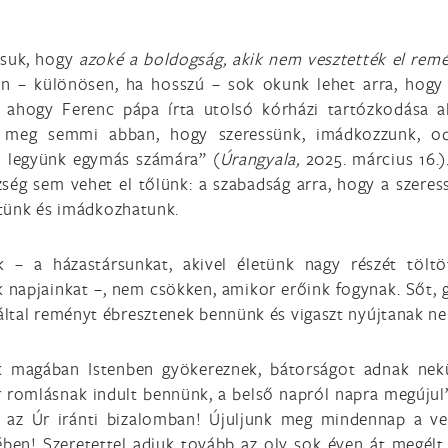
ssuk, hogy
azoké a boldogság, akik nem vesztették el rem
kben – különösen, ha hosszú – sok okunk lehet arra, hogy
, ahogy Ferenc pápa írta utolsó kórházi tartózkodása al
t meg semmi abban, hogy szeressünk, imádkozzunk, od
ei legyünk egymás számára” (
Úrangyala,
2025. március 16.)
ég sem vehet el tőlünk: a szabadság arra, hogy a szeres
tünk és imádkozhatunk.
ük – a házastársunkat, akivel életünk nagy részét töltö
ák napjainkat –, nem csökken, amikor erőink fogynak. Sőt, 
ezáltal reményt ébresztenek bennünk és vigaszt nyújtanak n
yek magában Istenben gyökereznek, bátorságot adnak nek
r romlásnak indult bennünk, a belső napról napra megújul
i az Úr iránti bizalomban! Újuljunk meg mindennap a ve
ben! Szeretettel adjuk tovább az oly sok éven át megélt 