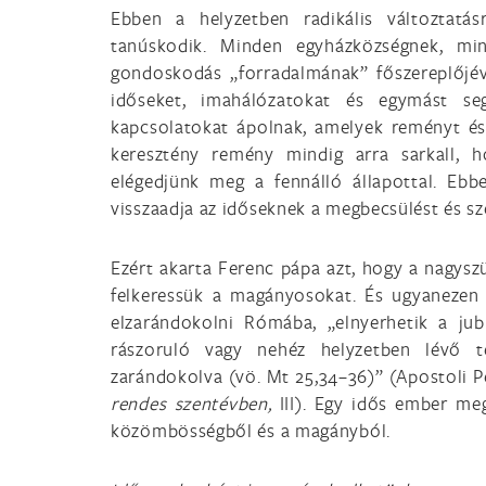
Ebben a helyzetben radikális változtatás
tanúskodik. Minden egyházközségnek, mi
gondoskodás „forradalmának” főszereplőjévé
időseket, imahálózatokat és egymást se
kapcsolatokat ápolnak, amelyek reményt és 
keresztény remény mindig arra sarkall,
elégedjünk meg a fennálló állapottal. Ebb
visszaadja az időseknek a megbecsülést és sz
Ezért akarta Ferenc pápa azt, hogy a nagysz
felkeressük a magányosokat. És ugyanezen 
elzarándokolni Rómába, „elnyerhetik a jub
rászoruló vagy nehéz helyzetben lévő t
zarándokolva (vö. Mt 25,34–36)” (Apostoli P
rendes szentévben,
III). Egy idős ember me
közömbösségből és a magányból.