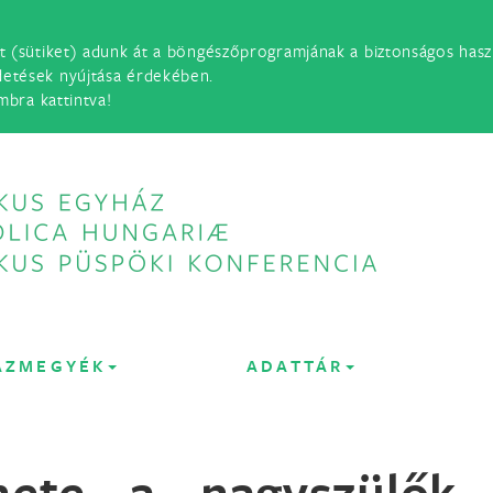
t (sütiket) adunk át a böngészőprogramjának a biztonságos haszn
detések nyújtása érdekében.
mbra kattintva!
ÁZMEGYÉK
ADATTÁR
ete a nagyszülők