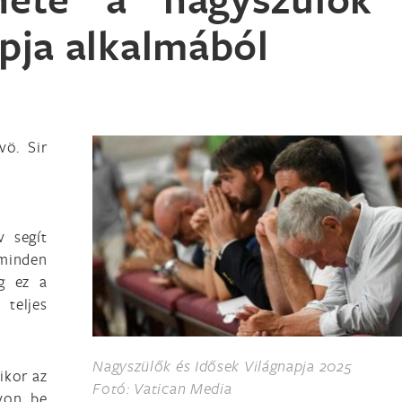
apja alkalmából
vö. Sir
v segít
minden
g ez a
teljes
Nagyszülők és Idősek Világnapja 2025
ikor az
Fotó: Vatican Media
 von be