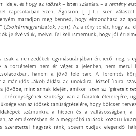
m ideje, és hogy az
idősek
– Isten számára –
a remény els
zel kapcsolatban Szent Ágoston. […] Itt Isten válaszol
 enyém maradjon meg benned, hogy elmondhasd az apos
” (
Zsoltármagyarázatok
, 70,11). Az a tény tehát, hogy az 
 jelévé válik, melyet fel kell ismernünk, hogy jól értelm
is csak a nemzedékek egymásutánjában érthető meg, s e
gy a történelem nem ér véget a jelenben, nem merül 
pcsolatokban, hanem a jövő felé tart. A Teremtés kö
 a már idős Jákob áldást ad unokáira, József fiaira: szav
 jövőbe, mint annak idején, amikor Isten az ígéreteit tet
k törékenységének szüksége van a fiatalok életerejére, u
szüksége van az idősek tanúságtételére, hogy bölcsen terve
ldaképek számunkra a hitben és a vallásosságban, a 
ben, az emlékezésben és a megpróbáltatások közötti kitar
s szeretettel hagytak ránk, sosem tudjuk elegendő hál