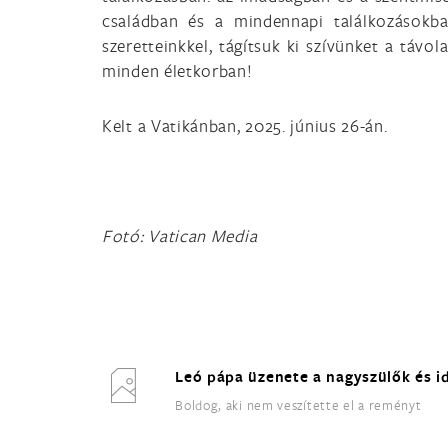
családban és a mindennapi találkozásokban
szeretteinkkel, tágítsuk ki szívünket a távo
minden életkorban!
Kelt a Vatikánban, 2025. június 26-án.
Fotó: Vatican Media
Leó pápa üzenete a nagyszülők és id
Boldog, aki nem veszítette el a reményt