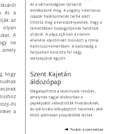
lásáról
és a vértanúságban társairól
emlékezünk meg. A pogány Valerianus
a és a
császár halálbüntetés terhe alatt
tják az
tiltotta meg a keresztényeknek, hogy a
 olyan
temetőkben összegyűljenek halottaik
ukat. A
sírjánál. A pápa 258-ban a tilalom
ellenére szentmisét mondott a római
ogy ne
Kallixtusz-temetőben. A katonaság a
, amely
helyszínen koncolta fel négy
szerpapjával együtt.
Szent Kajetán
g, hogy
áldozópap
 tudnak
tesznek
Megalapította a teatinusok rendjét,
tushoz
amelynek tagjai elsősorban a
2025-ös
papképzést választották hivatásuknak,
és sok kiváló lelkipásztort neveltek, akik
ünket a
közül számosán püspökökké lettek.
Tovább a szentekhez