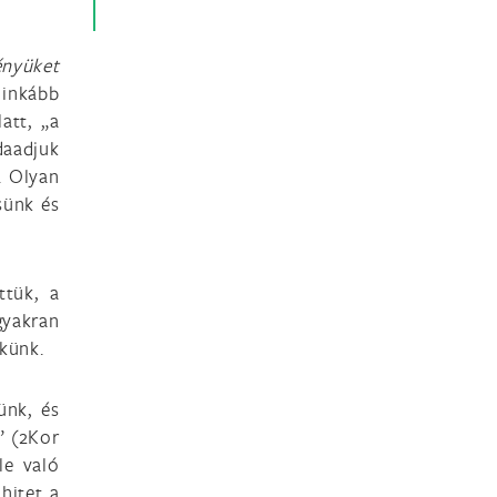
ényüket
 inkább
att, „a
aadjuk
. Olyan
sünk és
ttük, a
gyakran
ekünk.
ünk, és
” (2Kor
le való
hitet a