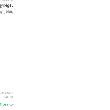
gységet
 jelei,
kumentum
148 KB
öltés