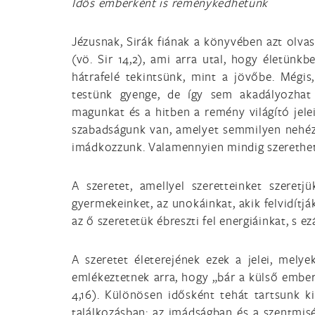
Idős emberként is reménykedhetünk
Jézusnak, Sirák fiának a könyvében azt olva
(vö. Sir 14,2), ami arra utal, hogy életün
hátrafelé tekintsünk, mint a jövőbe. Mégis
testünk gyenge, de így sem akadályozha
magunkat és a hitben a remény világító jel
szabadságunk van, amelyet semmilyen nehézs
imádkozzunk. Valamennyien mindig szerethe
A szeretet, amellyel szeretteinket szeretj
gyermekeinket, az unokáinkat, akik felvidítj
az ő szeretetük ébreszti fel energiáinkat, s 
A szeretet életerejének ezek a jelei, mel
emlékeztetnek arra, hogy „bár a külső embe
4,16). Különösen idősként tehát tartsunk k
találkozásban: az imádságban és a szentmisé