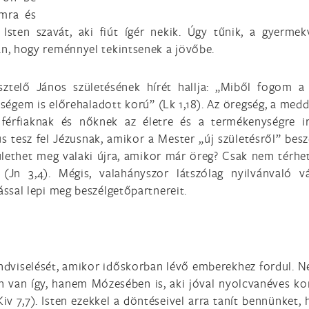
ámra és
Isten szavát, aki fiút ígér nekik. Úgy tűnik, a gyermekv
an, hogy reménnyel tekintsenek a jövőbe.
ztelő János születésének hírét hallja: „Miből fogom a
ségem is előrehaladott korú” (Lk 1,18). Az öregség, a medd
 férfiaknak és nőknek az életre és a termékenységre i
 tesz fel Jézusnak, amikor a Mester „új születésről” beszé
ülethet meg valaki újra, amikor már öreg? Csak nem térhet
(Jn 3,4). Mégis, valahányszor látszólag nyilvánvaló vá
ással lepi meg beszélgetőpartnereit.
ondviselését, amikor időskorban lévő emberekhez fordul. 
n van így, hanem Mózesében is, aki jóval nyolcvanéves ko
iv 7,7). Isten ezekkel a döntéseivel arra tanít bennünket, 