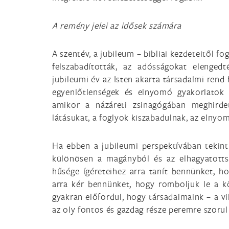
A remény jelei az idősek számára
A szentév, a jubileum – bibliai kezdeteitől fo
felszabadították, az adósságokat elengedté
jubileumi év az Isten akarta társadalmi rend
egyenlőtlenségek és elnyomó gyakorlatok 
amikor a názáreti zsinagógában meghirde
látásukat, a foglyok kiszabadulnak, az elnyom
Ha ebben a jubileumi perspektívában tekintü
különösen a magányból és az elhagyatotts
hűsége ígéreteihez arra tanít bennünket, h
arra kér bennünket, hogy romboljuk le a kö
gyakran előfordul, hogy társadalmaink – a v
az oly fontos és gazdag része peremre szorul