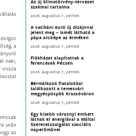
Az új klímatörvény-tervezet
szakmai tartalma
állalás
2026. augusztus 7., péntek
A vatikáni euró új dizájnnal
jelent meg – Ismét látható a
pápa arcképe az érméken
 dolgot
őség, a
2026. augusztus 7., péntek
rányuló
Fiókházat alapítottak a
l neki,
ferencesek Pécsen
 vissza
2026. augusztus 7., péntek
lasszal
Bérmálkozó fiatalokkal
találkozott a temesvári
megyéspüspök Krassóváron
2026. augusztus 7., péntek
Egy kisebb városnyi embert
Nemcsak
látnak el energiával a Máltai
ra után
Szeretetszolgálat szociális
naperőművei
hogy az