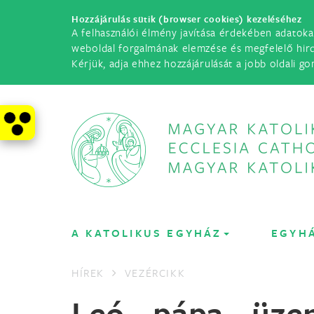
Hozzájárulás sütik (browser cookies) kezeléséhez
A felhasználói élmény javítása érdekében adatoka
weboldal forgalmának elemzése és megfelelő hir
Kérjük, adja ehhez hozzájárulását a jobb oldali go
A KATOLIKUS EGYHÁZ
EGYH
HÍREK
VEZÉRCIKK
Leó pápa üzen