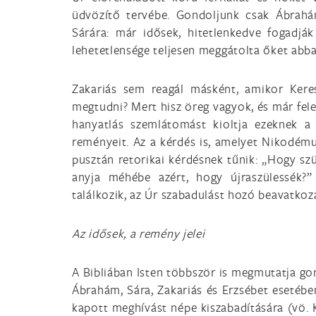
üdvözítő tervébe. Gondoljunk csak Ábrah
Sárára: már idősek, hitetlenkedve fogadják 
lehetetlensége teljesen meggátolta őket abb
Zakariás sem reagál másként, amikor Keres
megtudni? Mert hisz öreg vagyok, és már fele
hanyatlás szemlátomást kioltja ezeknek a
reményeit. Az a kérdés is, amelyet Nikodémus
pusztán retorikai kérdésnek tűnik: „Hogy sz
anyja méhébe azért, hogy újraszülessék?” 
találkozik, az Úr szabadulást hozó beavatkoz
Az idősek, a remény jelei
A Bibliában Isten többször is megmutatja g
Ábrahám, Sára, Zakariás és Erzsébet esetébe
kapott meghívást népe kiszabadítására (vö. K