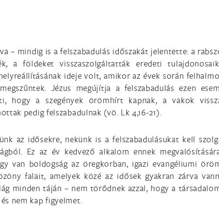
gva – mindig is a felszabadulás időszakát jelentette: a rabs
k, a földeket visszaszolgáltatták eredeti tulajdonosai
 helyreállításának ideje volt, amikor az évek során felhalm
megszűntek. Jézus megújítja a felszabadulás ezen esem
ti, hogy a szegények örömhírt kapnak, a vakok vissz
ottak pedig felszabadulnak (vö. Lk 4,16-21).
nk az idősekre, nekünk is a felszabadulásukat kell szolg
ágból. Ez az év kedvező alkalom ennek megvalósítására
ogy van boldogság az öregkorban, igazi evangéliumi örö
zöny falait, amelyek közé az idősek gyakran zárva vann
ilág minden táján – nem törődnek azzal, hogy a társadalo
 és nem kap figyelmet.