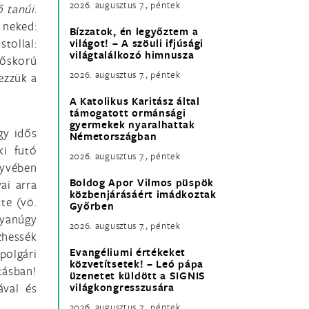
2026. augusztus 7., péntek
ő tanúi
.
 neked:
Bízzatok, én legyőztem a
tollal:
világot! – A szöuli ifjúsági
világtalálkozó himnusza
időskorú
2026. augusztus 7., péntek
ezzük a
A Katolikus Karitász által
támogatott ormánsági
gyermekek nyaralhattak
gy idős
Németországban
ki futó
2026. augusztus 7., péntek
nyvében
Boldog Apor Vilmos püspök
ai arra
közbenjárásáért imádkoztak
te (vö.
Győrben
gyanúgy
2026. augusztus 7., péntek
zhessék
Evangéliumi értékeket
polgári
közvetítsetek! – Leó pápa
tásban!
üzenetet küldött a SIGNIS
ával és
világkongresszusára
2026. augusztus 7., péntek