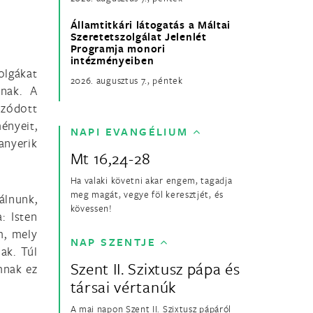
Államtitkári látogatás a Máltai
Szeretetszolgálat Jelenlét
Programja monori
intézményeiben
zolgákat
2026. augusztus 7., péntek
knak. A
ozódott
ényeit,
NAPI EVANGÉLIUM
anyerik
Mt 16,24-28
Ha valaki követni akar engem, tagadja
meg magát, vegye föl keresztjét, és
álnunk,
kövessen!
: Isten
m, mely
NAP SZENTJE
ak. Túl
Szent II. Szixtusz pápa és
mnak ez
társai vértanúk
A mai napon Szent II. Szixtusz pápáról