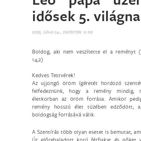
idősek 5. világn
2025. július 24., csütörtök 12:00
Boldog, aki nem veszítette el a reményt (
14,2)
Kedves Testvérek!
Az ujjongó öröm ígéretét hordozó szenté
felfedeznünk, hogy a remény mindig, 
életkorban az öröm forrása. Amikor pedi
remény hosszú élet tüzében edződött, a 
boldogság forrásává válik.
A Szentírás több olyan esetet is bemutat, am
Úr előrehaladott korú férfiakat és nőket