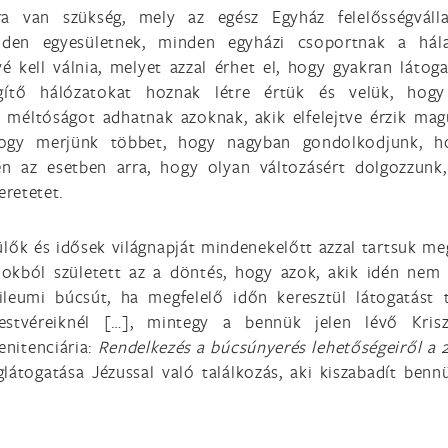
ra van szükség, mely az egész Egyház felelősségválla
nden egyesületnek, minden egyházi csoportnak a hál
 kell válnia, melyet azzal érhet el, hogy gyakran látoga
gítő hálózatokat hoznak létre értük és velük, hogy
méltóságot adhatnak azoknak, akik elfelejtve érzik mag
 hogy merjünk többet, hogy nagyban gondolkodjunk, h
en az esetben arra, hogy olyan változásért dolgozzunk
eretetet.
ülők és idősek világnapját mindenekelőtt azzal tartsuk me
okból született az a döntés, hogy azok, akik idén nem
ileumi búcsút, ha megfelelő időn keresztül látogatást 
estvéreiknél […], mintegy a bennük jelen lévő Krisz
enitenciária:
Rendelkezés a búcsúnyerés lehetőségeiről a 
glátogatása Jézussal való találkozás, aki kiszabadít benn